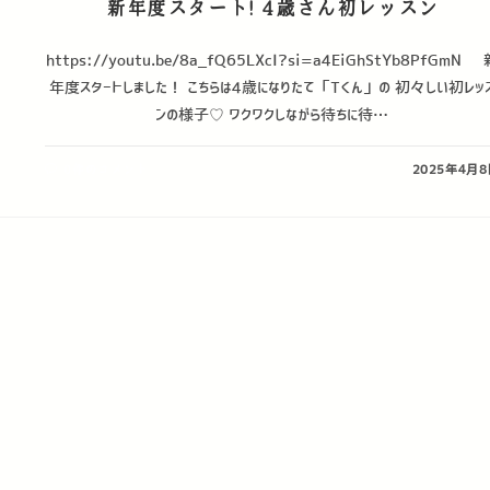
新年度スタート! 4歳さん初レッスン
https://youtu.be/8a_fQ65LXcI?si=a4EiGhStYb8PfGmN 
年度スタートしました！ こちらは4歳になりたて「Tくん」の 初々しい初レッ
ンの様子♡ ワクワクしながら待ちに待…
0件のコメント
2025年4月