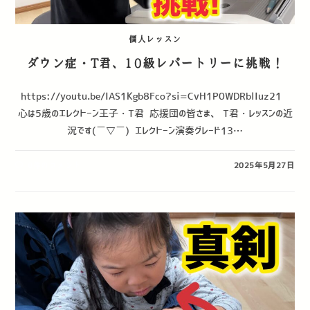
個人レッスン
ダウン症・T君、10級レパートリーに挑戦！
https://youtu.be/IAS1Kgb8Fco?si=CvH1P0WDRblIuz21 ⁡
心は5歳のエレクトーン王子・T君 ⁡ 応援団の皆さま、 T君・レッスンの近
況です(￣▽￣) ⁡ エレクトーン演奏グレード13…
0件のコメント
2025年5月27日