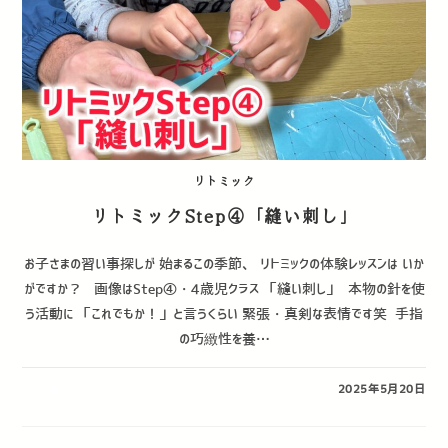
リトミック
リトミックStep④「縫い刺し」
お子さまの習い事探しが 始まるこの季節、 リトミックの体験レッスンは いか
がですか？ ⁡ ⁡ 画像はStep④・4歳児クラス 「縫い刺し」 ⁡ 本物の針を使
う活動に 「これでもか！」と言うくらい 緊張・真剣な表情です笑 ⁡ 手指
の巧緻性を養…
0件のコメント
2025年5月20日