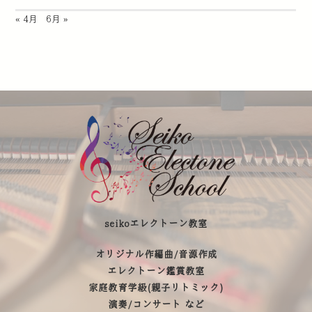
« 4月
6月 »
seikoエレクトーン教室
オリジナル作編曲/音源作成
エレクトーン鑑賞教室
家庭教育学級(親子リトミック)
演奏/コンサート など