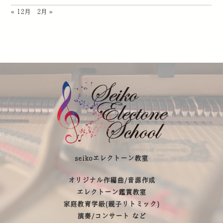
« 12月
2月 »
seikoエレクトーン教室
オリジナル作編曲/音源作成
エレクトーン鑑賞教室
家庭教育学級(親子リトミック)
演奏/コンサート など