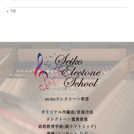
« 7月
seikoエレクトーン教室
オリジナル作編曲/音源作成
エレクトーン鑑賞教室
家庭教育学級(親子リトミック)
演奏/コンサート など