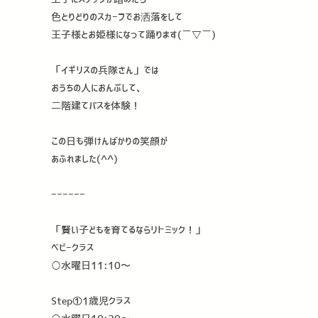
色とりどりのスカーフでお洒落をして
王子様とお姫様になって踊ります(￣▽￣)
「イギリスの兵隊さん」では
おうちの人におんぶして、
二階建てバスを体験！
この日も弾けんばかりの笑顔が
あふれました(^^)
ーーーーーー
「賢い子どもを育てるならリトミック！」
ベビークラス
○水曜日11:10〜
Step①1歳児クラス