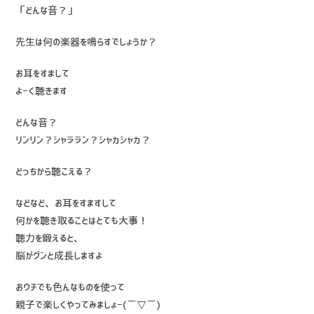
「どんな音？」
先生は何の楽器を鳴らすでしょうか？
お耳をすまして
よーく聴きます
どんな音？
リンリン？シャララン？シャカシャカ？
どっちから聴こえる？
などなど、お耳をすますして
何かを聴き取ることはとても大事！
聴力を鍛えると、
脳がグンと成長しますよ
おウチでも色んなものを使って
親子で楽しくやってみましょー(￣▽￣)