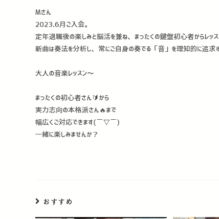
Mさん
2023.6月ご入会。
定年退職後の楽しみと脳活を兼ね、まったくの鍵盤初心者からレッスン
新曲は奏法を分析し、常にご自身の奏でる「音」を理知的に追求す
大人の音楽レッスン〜
まったくの初心者さん🔰から
実力志向の本格派さん🔥まで
幅広くご対応できます(￣▽￣)
一緒に楽しみませんか？
おすすめ