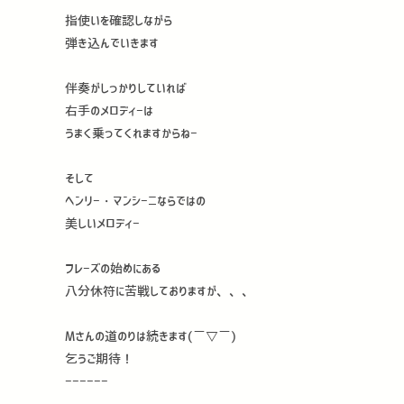
指使いを確認しながら
弾き込んでいきます
伴奏がしっかりしていれば
右手のメロディーは
うまく乗ってくれますからねー
そして
ヘンリー・マンシーニならではの
美しいメロディー
フレーズの始めにある
八分休符に苦戦しておりますが、、、
Mさんの道のりは続きます(￣▽￣)
乞うご期待！
ーーーーーー