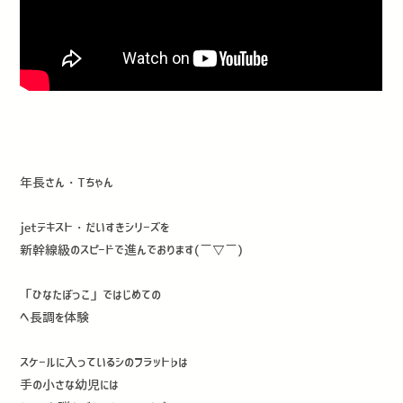
年長さん・Tちゃん
jetテキスト・だいすきシリーズを
新幹線級のスピードで進んでおります(￣▽￣)
「ひなたぼっこ」ではじめての
ヘ長調を体験
スケールに入っているシのフラット♭は
手の小さな幼児には