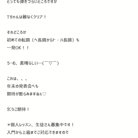
とっても弾きづらいところですが
Tちゃんは難なくクリア！
それどころか
初めての転調（ヘ長調からト・ハ長調）も
一発OK！！
うーむ、素晴らしい…(￣▽￣)
これは、、、
年末の発表会へも
期待が膨らみますねぇ♡
乞うご期待！
⁡✴️個人レッスン、生徒さん募集中です！
入門から上級までご対応できますので