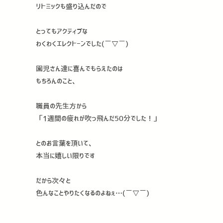
リトミックも盛り込んだので
とってもアクティブな
わくわくエレクトーンでした(￣▽￣)
園児さん達に喜んでもらえたのは
もちろんのこと、
職員の先生方から
「1週間の疲れが吹っ飛んだ50分でした！」
とのお言葉を頂いて、
本当に嬉しい限りです
だから次々と
色んなことやりたくなるのよねぇ…(￣▽￣)