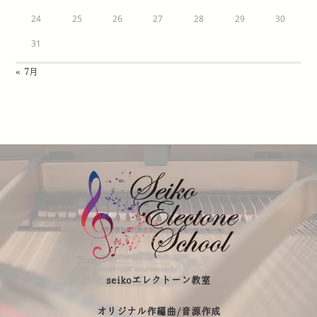
24
25
26
27
28
29
30
31
« 7月
seikoエレクトーン教室
オリジナル作編曲/音源作成