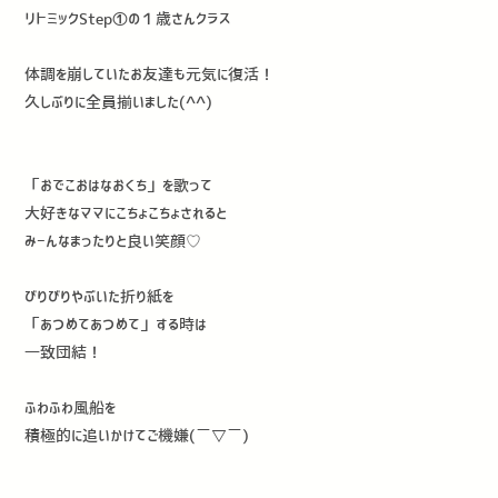
リトミックStep①の１歳さんクラス
体調を崩していたお友達も元気に復活！
久しぶりに全員揃いました(^^)
「おでこおはなおくち」を歌って
大好きなママにこちょこちょされると
みーんなまったりと良い笑顔♡
びりびりやぶいた折り紙を
「あつめてあつめて」する時は
一致団結！
ふわふわ風船を
積極的に追いかけてご機嫌(￣▽￣)