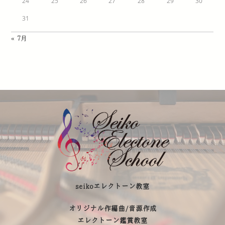
24
25
26
27
28
29
30
31
« 7月
seikoエレクトーン教室
オリジナル作編曲/音源作成
エレクトーン鑑賞教室